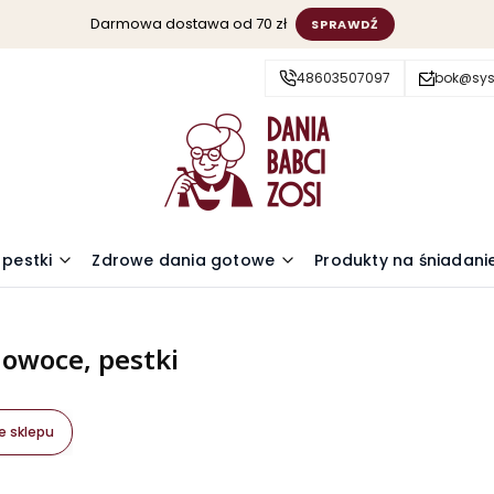
Darmowa dostawa od 70 zł
SPRAWDŹ
48603507097
bok@sys
 pestki
Zdrowe dania gotowe
Produkty na śniadani
 owoce, pestki
e sklepu
oduktów