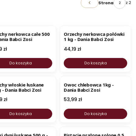
z 2
Strona
Poprzednie produkty
BESTSELLER
chy nerkowca całe 500
Orzechy nerkowca połówki
ania Babci Zosi
1 kg - Dania Babci Zosi
a
Cena
9 zł
44,19 zł
Do koszyka
Do koszyka
ESTSELLER
BESTSELLER
NOWOŚĆ
chy włoskie łuskane
Owoc chlebowca 1kg -
 - Dania Babci Zosi
Dania Babci Zosi
a
Cena
9 zł
53,99 zł
Do koszyka
Do koszyka
ESTSELLER
i dyni łuskane 500 g -
Pistacje prażone solone 0,5