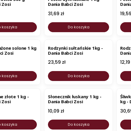
 Zosi
Dania Babci Zosi
Dani
Cena
Cen
31,69 zł
19,59
 koszyka
Do koszyka
NOWOŚĆ
NO
ażone solone 1 kg
Rodzynki sułtańskie 1kg -
Rodz
ci Zosi
Dania Babci Zosi
Dani
Cena
Cen
23,59 zł
12,19
 koszyka
Do koszyka
BESTSELLER
ne złote 1 kg -
Słonecznik łuskany 1 kg -
Śliw
 Zosi
Dania Babci Zosi
kg - 
Cena
Cen
10,09 zł
30,6
 koszyka
Do koszyka