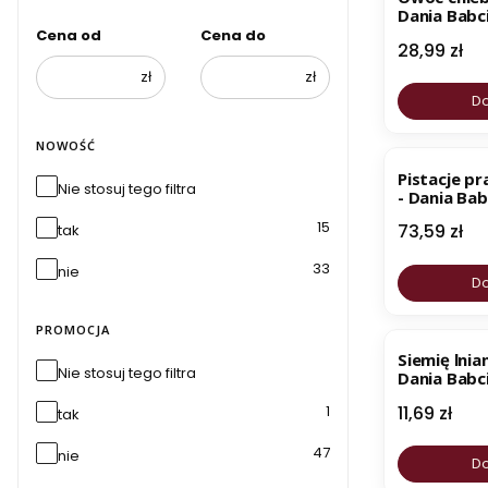
Dania Babci
Cena od
Cena do
Cena
28,99 zł
zł
zł
Do
NOWOŚĆ
Pistacje pr
Nie stosuj tego filtra
- Dania Bab
15
Cena
73,59 zł
tak
33
nie
Do
PROMOCJA
Siemię lnia
Nie stosuj tego filtra
Dania Babci
Cena
1
11,69 zł
tak
47
nie
Do