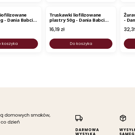
BESTSELLER
NOWOŚĆ
iofilizowane
Truskawki liofilizowane
Żura
g - Dania Babci
plastry 50g - Dania Babci
- Dan
Zosi
Cena
Cen
16,19 zł
32,3
 koszyka
Do koszyka
kają domowych smaków,
 co dzień
DARMOWA
WYSYŁ
WYSYŁKA
SAMEG