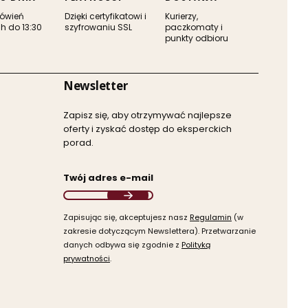
ówień
Dzięki certyfikatowi i
Kurierzy,
h do 13:30
szyfrowaniu SSL
paczkomaty i
punkty odbioru
Newsletter
Zapisz się, aby otrzymywać najlepsze
oferty i zyskać dostęp do eksperckich
porad.
Twój adres e-mail
Zapisując się, akceptujesz nasz ​
Regulamin
​​​ (w
zakresie dotyczącym Newslettera). Przetwarzanie
danych odbywa się zgodnie z ​
Polityką
prywatności
​​​.