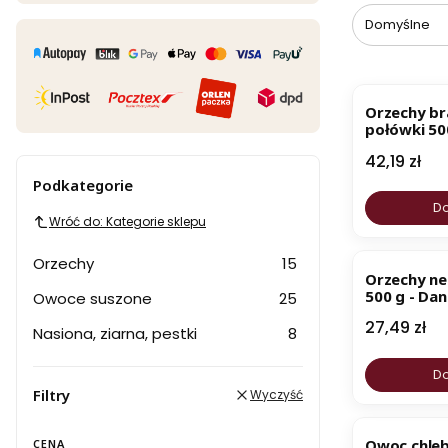
Domyślne
NOWOŚĆ
Orzechy bra
połówki 500
Zosi
Cena
42,19 zł
Podkategorie
Do
Wróć do: Kategorie sklepu
Orzechy
15
Orzechy n
500 g - Dan
Owoce suszone
25
Cena
27,49 zł
Nasiona, ziarna, pestki
8
Do
Filtry
Wyczyść
NOWOŚĆ
Owoc chleb
CENA