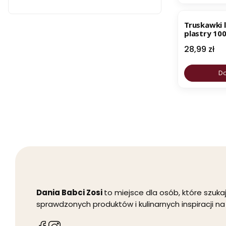
NOWOŚĆ
Truskawki l
plastry 100
Zosi
Cena
28,99 zł
Do
Dania Babci Zosi
to miejsce dla osób, które szu
sprawdzonych produktów i kulinarnych inspiracji na