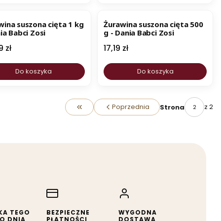
BESTSELLER
wina suszona cięta 1 kg
Żurawina suszona cięta 500
ia Babci Zosi
g - Dania Babci Zosi
a
Cena
9 zł
17,19 zł
Do koszyka
Do koszyka
Poprzednia
z 2
Strona
Wróć do pierwszej strony z produktami
KA TEGO
BEZPIECZNE
WYGODNA
O DNIA
PŁATNOŚCI
DOSTAWA