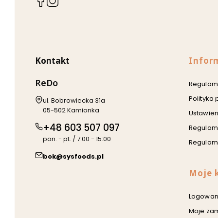
(Otwiera
(Otwiera
się
się
w
w
nowej
nowej
karcie)
karcie)
Linki w
Kontakt
Infor
ReDo
Regulami
Polityka
Adres:
ul. Bobrowiecka 31a
05-502 Kamionka
Ustawien
+48 603 507 097
Regulam
pon. - pt. / 7:00 - 15:00
Regulami
bok@sysfoods.pl
Moje 
Logowan
Moje za