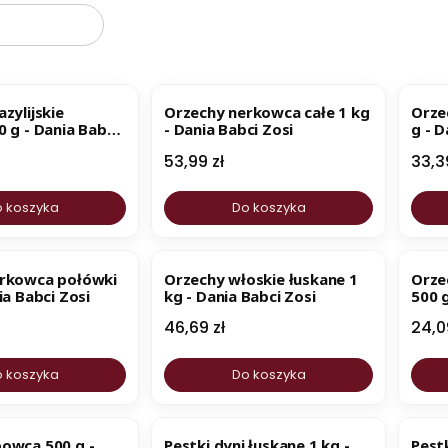
zylijskie
Orzechy nerkowca całe 1 kg
Orze
 g - Dania Babci
- Dania Babci Zosi
g - D
Cena
Cen
53,99 zł
33,3
 koszyka
Do koszyka
B
erkowca połówki
Orzechy włoskie łuskane 1
Orze
ia Babci Zosi
kg - Dania Babci Zosi
500 g
Cena
Cen
46,69 zł
24,0
 koszyka
Do koszyka
B
owca 500 g -
Pestki dyni łuskane 1 kg -
Pestk