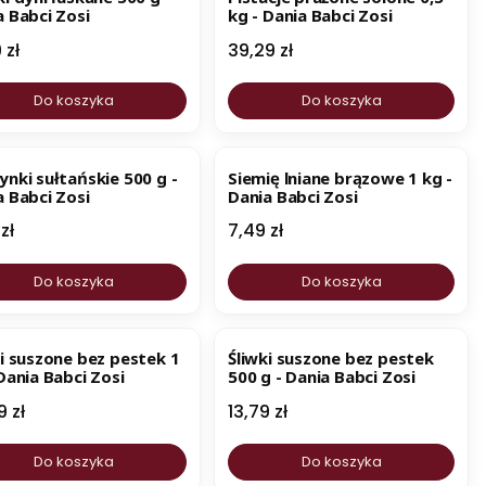
a Babci Zosi
kg - Dania Babci Zosi
a
Cena
 zł
39,29 zł
Do koszyka
Do koszyka
WOŚĆ
ynki sułtańskie 500 g -
Siemię lniane brązowe 1 kg -
a Babci Zosi
Dania Babci Zosi
a
Cena
 zł
7,49 zł
Do koszyka
Do koszyka
ki suszone bez pestek 1
Śliwki suszone bez pestek
Dania Babci Zosi
500 g - Dania Babci Zosi
a
Cena
9 zł
13,79 zł
Do koszyka
Do koszyka