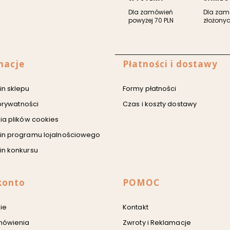
Dla zamówień
Dla zam
powyżej 70 PLN
złożonyc
 stopce
macje
Płatności i dostawy
n sklepu
Formy płatności
 prywatności
Czas i koszty dostawy
ia plików cookies
in programu lojalnościowego
n konkursu
konto
POMOC
ie
Kontakt
mówienia
Zwroty i Reklamacje