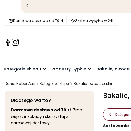
Darmowa dostawa od 70 zł
Szybka wysyłka w 24h
(Otwiera
(Otwiera
się
się
w
w
nowej
nowej
karcie)
karcie)
Kategorie sklepu
Produkty Sypkie
Bakalie, owoce,
Dania Babci Zosi
Kategorie sklepu
Bakalie, owoce, pestki
Bakalie,
Dlaczego warto?
Darmowa dostawa od 70 zł
. Zrób
Kategori
większe zakupy i skorzystaj z
darmowej dostawy.
Lista pr
Sortowanie: