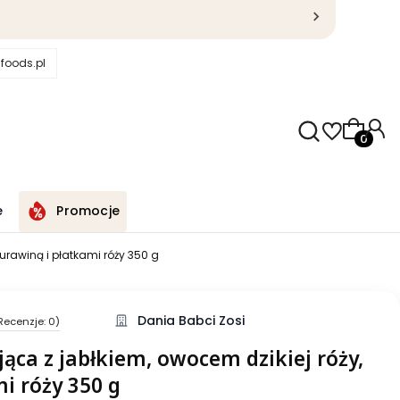
foods.pl
Produkty
e
Promocje
urawiną i płatkami róży 350 g
Dania Babci Zosi
Recenzje: 0)
ąca z jabłkiem, owocem dzikiej róży,
i róży 350 g