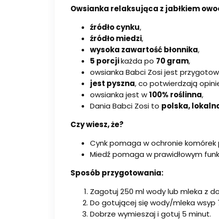
Owsianka relaksująca z jabłkiem owocam
źródło cynku
,
źródło miedzi
,
wysoka zawartość błonnika
,
5 porcji
każda po
70 gram
,
owsianka Babci Zosi jest przygot
jest pyszna
, co potwierdzają opin
owsianka jest w
100% roślinna
,
Dania Babci Zosi to
polska, lokaln
Czy wiesz, że?
Cynk pomaga w ochronie komórek 
Miedź pomaga w prawidłowym funk
Sposób przygotowania:
Zagotuj 250 ml wody lub mleka z do
Do gotującej się wody/mleka wsyp 70
Dobrze wymieszaj i gotuj 5 minut.