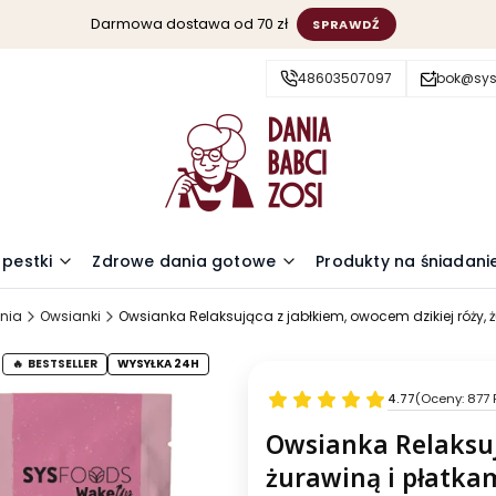
Darmowa dostawa od 70 zł
SPRAWDŹ
48603507097
bok@sys
 pestki
Zdrowe dania gotowe
Produkty na śniadani
nia
Owsianki
Owsianka Relaksująca z jabłkiem, owocem dzikiej róży, ż
BESTSELLER
WYSYŁKA 24H
4.77
(Oceny: 877 
Owsianka Relaksuj
żurawiną i płatkam