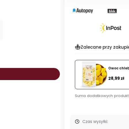
Zalecane przy zakupi
Owoc chleb
.
Cena
28,99 zł
Suma dodatkowych produkt
Czas wysyłki: