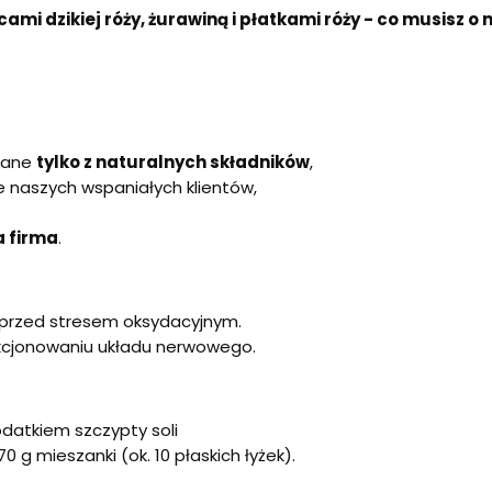
i dzikiej róży, żurawiną i płatkami róży - co musisz o n
owane
tylko z naturalnych składników
,
ie naszych wspaniałych klientów,
a firma
.
przed stresem oksydacyjnym.
cjonowaniu układu nerwowego.
datkiem szczypty soli
 g mieszanki (ok. 10 płaskich łyżek).