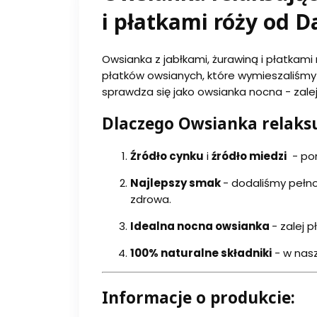
i płatkami róży od D
Owsianka z jabłkami, żurawiną i płatkam
płatków owsianych, które wymieszaliśmy z
sprawdza się jako owsianka nocna - zalej
Dlaczego Owsianka relaksu
Ź
ródło cynku
i
źródło miedzi
- pom
Najlepszy smak
- dodaliśmy pełnoz
zdrowa.
Idealna nocna owsianka
- zalej 
100% naturalne składniki
- w nasz
Informacje o produkcie: