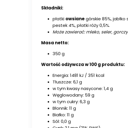
Składniki:
płatki
owsiane
górskie 85%, jabłko 
pestek 4%, płatki róży 0,5%.
Może zawierać: mleko, seler, gorczy
Masa netto:
350 g
Wartość odżywcza w 100 g produktu:
Energia: 1481 kJ / 351 kcal
Tłuszcze: 6,1 g
w tym kwasy nasycone: 1,4 g
Węglowodany: 59 g
w tym cukry: 6,3 g
Błonnik: 11 g
Białko: 11 g
Sól: 0,0 g
Cynk: 2,1 mg (21% RWS)