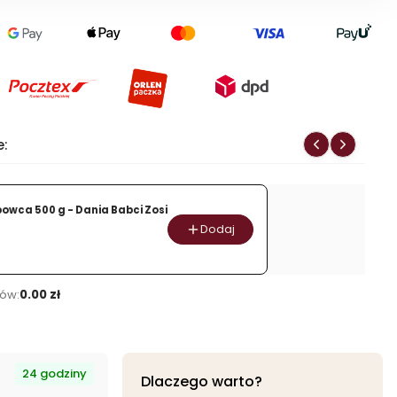
produktu
Owsianka
Relaksująca
z
jabłkiem,
owocem
dzikiej
e:
róży,
żurawiną
i
owca 500 g - Dania Babci Zosi
płatkami
Dodaj
róży
350
g
ów:
0.00 zł
24 godziny
Dlaczego warto?