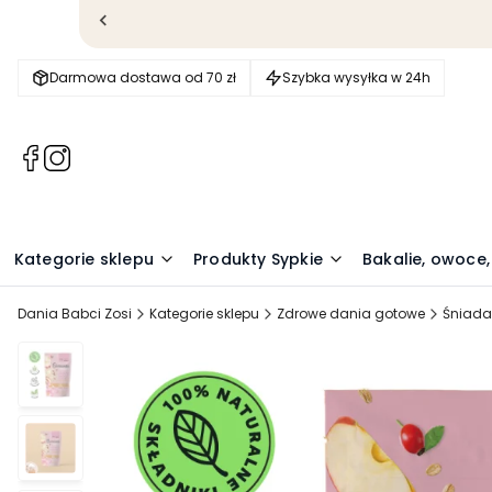
Darmowa dostawa od 70 zł
Szybka wysyłka w 24h
(Otwiera
(Otwiera
się
się
w
w
nowej
nowej
karcie)
karcie)
Kategorie sklepu
Produkty Sypkie
Bakalie, owoce,
Dania Babci Zosi
Kategorie sklepu
Zdrowe dania gotowe
Śniada