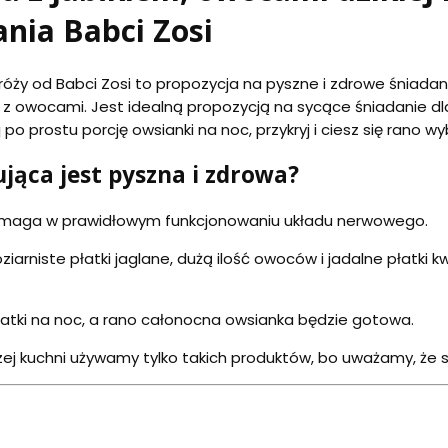
ania Babci Zosi
i róży od Babci Zosi to propozycja na pyszne i zdrowe śniad
 owocami. Jest idealną propozycją na sycące śniadanie dla 
 po prostu porcję owsianki na noc, przykryj i ciesz się rano
jąca jest pyszna i zdrowa?
aga w prawidłowym funkcjonowaniu układu nerwowego.
iarniste płatki jaglane, dużą ilość owoców i jadalne płatki k
płatki na noc, a rano całonocna owsianka będzie gotowa.
ej kuchni używamy tylko takich produktów, bo uważamy, że 