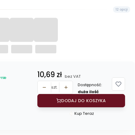
12 opcji
Cena
10,69 zł
bez VAT
nie
Dostępność:
szt.
duża ilość
DODAJ DO KOSZYKA
Kup Teraz
Szybki
zakup
dla