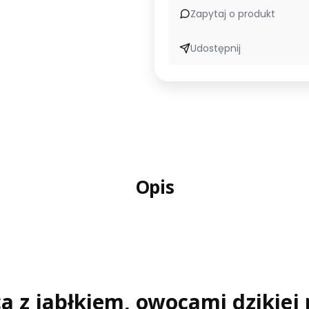
Zapytaj o produkt
Udostępnij
Opis
a z jabłkiem, owocami dzikiej 