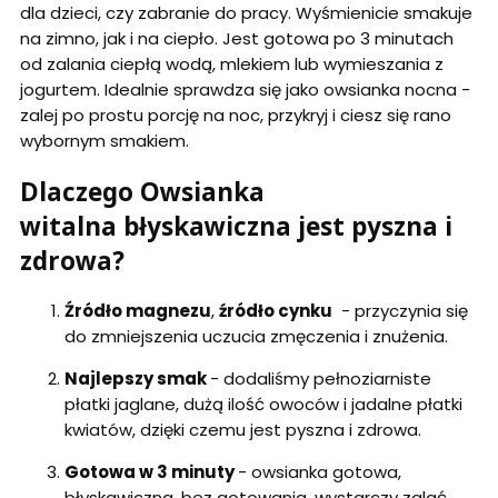
dla dzieci, czy zabranie do pracy. Wyśmienicie smakuje
na zimno, jak i na ciepło. Jest gotowa po 3 minutach
od zalania ciepłą wodą, mlekiem lub wymieszania z
jogurtem. Idealnie sprawdza się jako owsianka nocna -
zalej po prostu porcję na noc, przykryj i ciesz się rano
wybornym smakiem.
Dlaczego Owsianka
witalna błyskawiczna jest pyszna i
zdrowa?
Źródło magnezu
,
źródło cynku
- przyczynia się
do zmniejszenia uczucia zmęczenia i znużenia.
Najlepszy smak
- dodaliśmy pełnoziarniste
płatki jaglane, dużą ilość owoców i jadalne płatki
kwiatów, dzięki czemu jest pyszna i zdrowa.
Gotowa w 3 minuty
- owsianka gotowa,
błyskawiczna, bez gotowania, wystarczy zalać