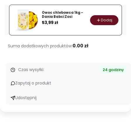
cynamonem
i
Owoc chlebowca 1kg -
płatkami
Dania Babci Zosi
Dodaj
Cena
53,99 zł
róży
350
g
0.00 zł
Suma dodatkowych produktów:
Czas wysyłki:
24 godziny
Zapytaj o produkt
Udostępnij