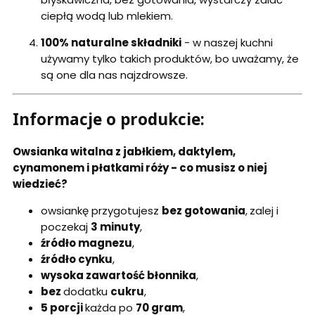
ciepłą wodą lub mlekiem.
100% naturalne składniki
- w naszej kuchni
używamy tylko takich produktów, bo uważamy, że
są one dla nas najzdrowsze.
Informacje o produkcie:
Owsianka witalna z jabłkiem, daktylem,
cynamonem i płatkami róży - co musisz o niej
wiedzieć?
owsiankę przygotujesz
bez gotowania
,
zalej i
poczekaj
3 minuty
,
źródło magnezu
,
źródło cynku
,
wysoka zawartość błonnika
,
bez
dodatku
cukru
,
5 porcji
każda po
70 gram
,