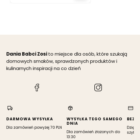
jabłkiem,
cynamonem,
goździkiem i
hibiskusem 300 g
Dania Babci Zosi
to miejsce dla osób, które szukają
domowych smaków, sprawdzonych produktów i
kulinarnych inspiracji na co dzień
(Otwiera
(Otwiera
się
się
w
w
nowej
nowej
karcie)
karcie)
DARMOWA WYSYŁKA
WYSYŁKA TEGO SAMEGO
BEZP
DNIA
Dla zamówień powyżej 70 PLN
Dzięki 
Dla zamówień złożonych do
szyfro
13:30