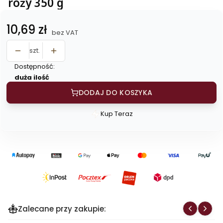
róży 350 g
Cena
10,69 zł
bez VAT
szt.
Dostępność:
duża ilość
DODAJ DO KOSZYKA
Kup Teraz
Szybki
zakup
dla
produktu
Owsianka
Witalna
z
jabłkiem,
Zalecane przy zakupie:
daktylem,