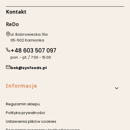
Kontakt
ReDo
Adres:
ul. Bobrowiecka 31a
05-502 Kamionka
+48 603 507 097
pon. - pt. / 7:00 - 15:00
bok@sysfoods.pl
Linki w stopce
Informacje
Regulamin sklepu
Polityka prywatności
Ustawienia plików cookies