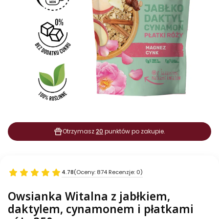
Otrzymasz
20
punktów po zakupie.
4.78
(Oceny: 874 Recenzje: 0)
Owsianka Witalna z jabłkiem,
daktylem, cynamonem i płatkami