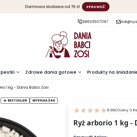
Darmowa dostawa od 70 zł
SPRAWDŹ
48603507097
bok@sys
 pestki
Zdrowe dania gotowe
Produkty na śniadani
rio 1 kg - Dania Babci Zosi
BESTSELLER
WYSYŁKA 24H
0.00
(Oceny: 0 Re
Ryż arborio 1 kg -