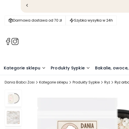
Darmowa dostawa od 70 zł
Szybka wysyłka w 24h
(Otwiera
(Otwiera
się
się
w
w
nowej
nowej
karcie)
karcie)
Kategorie sklepu
Produkty Sypkie
Bakalie, owoce,
Dania Babci Zosi
Kategorie sklepu
Produkty Sypkie
Ryż
Ryż arbo