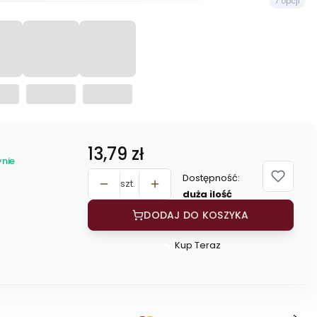
7 opcji
Cena
13,79 zł
nie
Dostępność:
szt.
duża ilość
DODAJ DO KOSZYKA
Kup Teraz
Szybki
zakup
dla
produktu