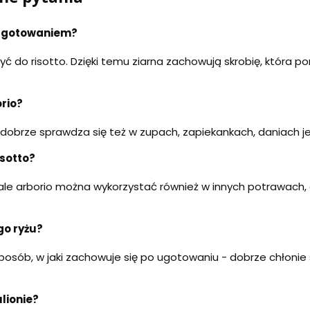
ed gotowaniem?
użyć do risotto. Dzięki temu ziarna zachowują skrobię, któr
orio?
ale dobrze sprawdza się też w zupach, zapiekankach, daniach
isotto?
 ale arborio można wykorzystać również w innych potrawach, 
go ryżu?
 sposób, w jaki zachowuje się po ugotowaniu - dobrze chłon
lionie?