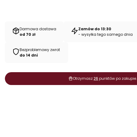
Darmowa dostawa
Zamów do 13:30
od 70 zł
- wysyłka tego samego dnia
Bezproblemowy zwrot
do 14 dni
Otrzymasz
26
punktów po zakupie