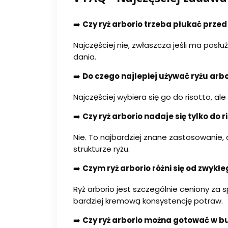
➡️
Czy ryż arborio trzeba płukać prz
Najczęściej nie, zwłaszcza jeśli ma posł
dania.
➡️
Do czego najlepiej używać ryżu arb
Najczęściej wybiera się go do risotto, 
➡️
Czy ryż arborio nadaje się tylko do r
Nie. To najbardziej znane zastosowanie,
strukturze ryżu.
➡️
Czym ryż arborio różni się od zwykłe
Ryż arborio jest szczególnie ceniony za
bardziej kremową konsystencję potraw.
➡️
Czy ryż arborio można gotować w bu