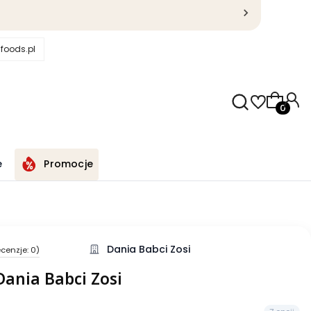
foods.pl
Produkty
e
Promocje
Dania Babci Zosi
cenzje: 0)
 Dania Babci Zosi