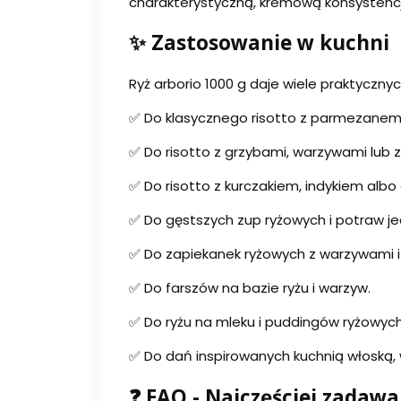
charakterystyczną, kremową konsystencj
✨ Zastosowanie w kuchni
Ryż arborio 1000 g daje wiele praktyczn
✅ Do klasycznego risotto z parmezanem
✅ Do risotto z grzybami, warzywami lub z
✅ Do risotto z kurczakiem, indykiem alb
✅ Do gęstszych zup ryżowych i potraw j
✅ Do zapiekanek ryżowych z warzywami i
✅ Do farszów na bazie ryżu i warzyw.
✅ Do ryżu na mleku i puddingów ryżowych
✅ Do dań inspirowanych kuchnią włoską, w
❓ FAQ - Najczęściej zadaw