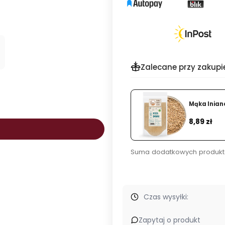
Zalecane przy zakupi
Mąka lniana
Cena
8,89 zł
.
Suma dodatkowych produkt
Czas wysyłki:
Zapytaj o produkt