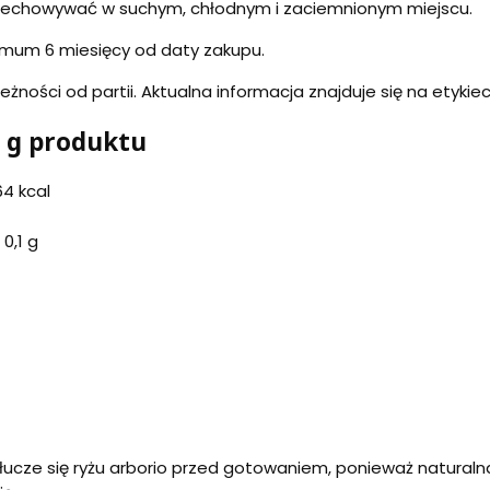
rzechowywać w suchym, chłodnym i zaciemnionym miejscu.
mum 6 miesięcy od daty zakupu.
eżności od partii. Aktualna informacja znajduje się na etykie
 g produktu
4 kcal
0,1 g
e płucze się ryżu arborio przed gotowaniem, ponieważ natura