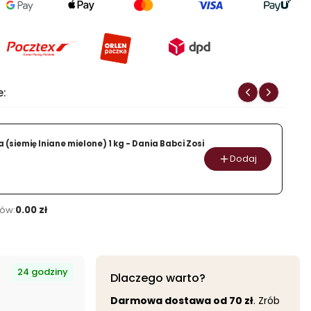
Ryż
arborio
1
kg
-
Dania
e:
Babci
Zosi
 (siemię lniane mielone) 1 kg - Dania Babci Zosi
Dodaj
ów:
0.00 zł
24 godziny
Dlaczego warto?
Darmowa dostawa od 70 zł
. Zrób