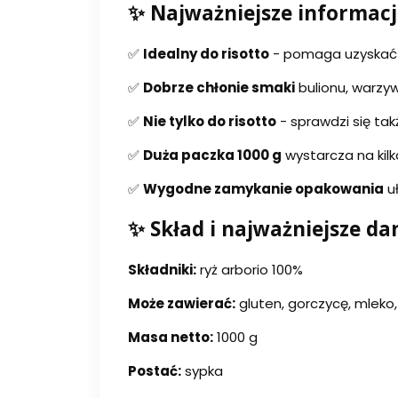
✨ Najważniejsze informacj
✅
Idealny do risotto
- pomaga uzyskać 
✅
Dobrze chłonie smaki
bulionu, warzyw
✅
Nie tylko do risotto
- sprawdzi się ta
✅
Duża paczka 1000 g
wystarcza na kilk
✅
Wygodne zamykanie opakowania
uł
✨ Skład i najważniejsze da
Składniki:
ryż arborio 100%
Może zawierać:
gluten, gorczycę, mleko,
Masa netto:
1000 g
Postać:
sypka