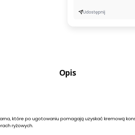
Udostępnij
Opis
a ziarna, które po ugotowaniu pomagają uzyskać kremową kons
rach ryżowych.