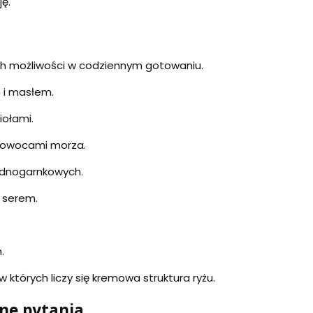
ę.
ych możliwości w codziennym gotowaniu.
 i masłem.
iołami.
o owocami morza.
ednogarnkowych.
 serem.
.
 których liczy się kremowa struktura ryżu.
ane pytania