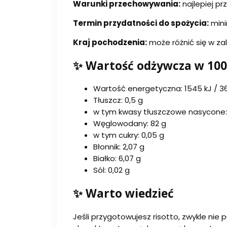
Warunki przechowywania:
najlepiej p
Termin przydatności do spożycia:
mini
Kraj pochodzenia:
może różnić się w zal
✨ Wartość odżywcza w 100
Wartość energetyczna: 1545 kJ / 36
Tłuszcz: 0,5 g
w tym kwasy tłuszczowe nasycone: 
Węglowodany: 82 g
w tym cukry: 0,05 g
Błonnik: 2,07 g
Białko: 6,07 g
Sól: 0,02 g
✨ Warto wiedzieć
Jeśli przygotowujesz risotto, zwykle ni