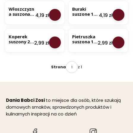
BESTSELLER
BESTSELLER
Włoszczyzn
Buraki
a suszona
suszone 100
Cena
Cena
4,19 zł
4,19 zł
100 g
g
Koperek
Pietruszka
suszony 20
suszona 15
Cena
Cena
2,99 zł
2,99 zł
g
g
z 1
Strona
Dania Babci Zosi
to miejsce dla osób, które szukają
domowych smaków, sprawdzonych produktów i
kulinarnych inspiracji na co dzień
(Otwiera
(Otwiera