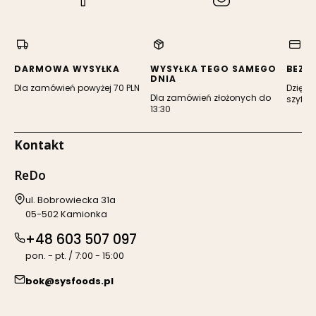
się
się
w
w
nowej
nowej
karcie)
karcie)
DARMOWA WYSYŁKA
WYSYŁKA TEGO SAMEGO
BEZP
DNIA
Dla zamówień powyżej 70 PLN
Dzięki 
Dla zamówień złożonych do
szyfro
13:30
Kontakt
ReDo
Adres:
ul. Bobrowiecka 31a
05-502 Kamionka
+48 603 507 097
pon. - pt. / 7:00 - 15:00
bok@sysfoods.pl