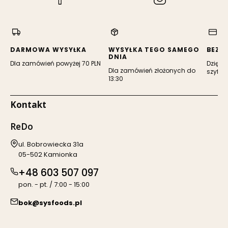
si
się
się
w
w
nowej
nowej
karcie)
karcie)
DARMOWA WYSYŁKA
WYSYŁKA TEGO SAMEGO
BEZP
DNIA
Dla zamówień powyżej 70 PLN
Dzięki 
Dla zamówień złożonych do
szyfro
13:30
Kontakt
ReDo
Adres:
ul. Bobrowiecka 31a
05-502 Kamionka
+48 603 507 097
pon. - pt. / 7:00 - 15:00
bok@sysfoods.pl