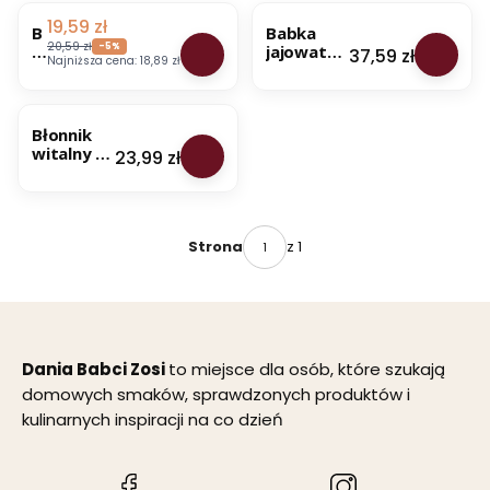
OKAZJA
BESTSELLER
BESTSELLER
Cena promocyjna
19,59 zł
B
Babka
20,59 zł
a
-5%
jajowata
Cena
37,59 zł
Najniższa cena:
18,89 zł
b
łuska
k
mielona 1
BESTSELLER
a
kg - Dania
p
Babci Zosi
Błonnik
łe
witalny 1
Cena
23,99 zł
s
kg - Dania
z
Babci Zosi
ni
k
1
z 1
Strona
k
g
-
D
a
ni
a
Dania Babci Zosi
to miejsce dla osób, które szukają
B
domowych smaków, sprawdzonych produktów i
a
kulinarnych inspiracji na co dzień
b
ci
Z
o
(Otwiera
(Otwiera