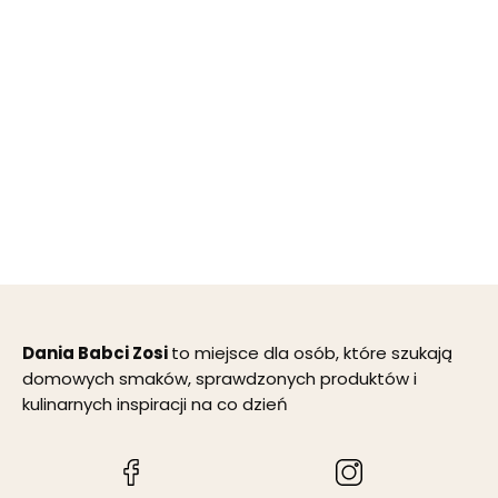
Dania Babci Zosi
to miejsce dla osób, które szukają
domowych smaków, sprawdzonych produktów i
kulinarnych inspiracji na co dzień
(Otwiera
(Otwiera
się
się