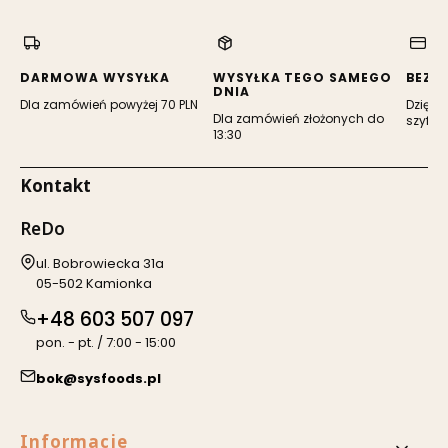
w
w
nowej
nowej
karcie)
karcie)
DARMOWA WYSYŁKA
WYSYŁKA TEGO SAMEGO
BEZP
DNIA
Dla zamówień powyżej 70 PLN
Dzięki 
Dla zamówień złożonych do
szyfro
13:30
Kontakt
ReDo
Adres:
ul. Bobrowiecka 31a
05-502 Kamionka
+48 603 507 097
pon. - pt. / 7:00 - 15:00
bok@sysfoods.pl
Linki w stopce
Informacje