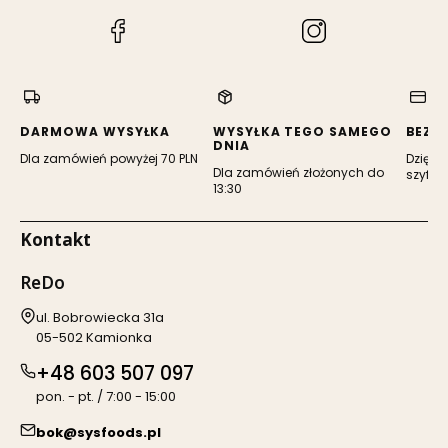
(Otwiera
(Otwiera
się
się
w
w
nowej
nowej
karcie)
karcie)
DARMOWA WYSYŁKA
WYSYŁKA TEGO SAMEGO
BEZP
DNIA
Dla zamówień powyżej 70 PLN
Dzięki 
Dla zamówień złożonych do
szyfro
13:30
Kontakt
ReDo
Adres:
ul. Bobrowiecka 31a
05-502 Kamionka
+48 603 507 097
pon. - pt. / 7:00 - 15:00
bok@sysfoods.pl