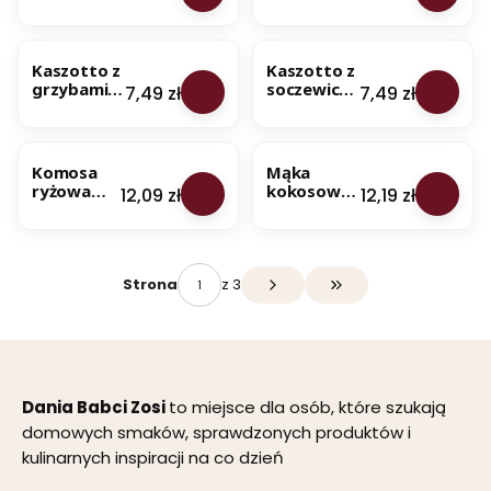
kurkami,
jarmużem -
g
cebulką i
na 850 g
BESTSELLER
BESTSELLER
natką
dania -
pietruszki
100%
Kaszotto z
Kaszotto z
200 g
naturalny
grzybami i
soczewicą i
Cena
Cena
7,49 zł
7,49 zł
skład
natką
pomidora
pietruszki -
mi - na 850
BESTSELLER
BESTSELLER
NOWOŚĆ
na 850 g
g dania -
dania -
100%
Komosa
Mąka
100%
naturalny
ryżowa
kokosowa
Cena
Cena
12,09 zł
12,19 zł
naturalny
skład
biała
1 kg - Dania
skład
(Quinoa) 1
Babci Zosi
kg - Dania
Babci Zosi
z 3
Strona
Przejdź do ostatniej s
Dania Babci Zosi
to miejsce dla osób, które szukają
domowych smaków, sprawdzonych produktów i
kulinarnych inspiracji na co dzień