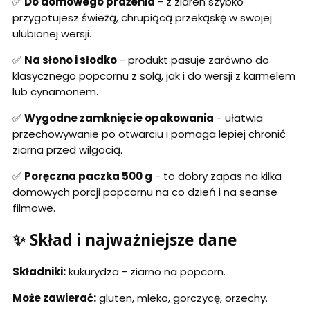
✅
Do domowego prażenia
- z ziaren szybko
przygotujesz świeżą, chrupiącą przekąskę w swojej
ulubionej wersji.
✅
Na słono i słodko
- produkt pasuje zarówno do
klasycznego popcornu z solą, jak i do wersji z karmelem
lub cynamonem.
✅
Wygodne zamknięcie opakowania
- ułatwia
przechowywanie po otwarciu i pomaga lepiej chronić
ziarna przed wilgocią.
✅
Poręczna paczka 500 g
- to dobry zapas na kilka
domowych porcji popcornu na co dzień i na seanse
filmowe.
✨ Skład i najważniejsze dane
Składniki:
kukurydza - ziarno na popcorn.
Może zawierać:
gluten, mleko, gorczycę, orzechy.