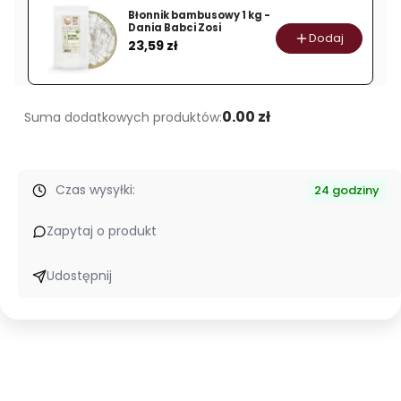
-
Błonnik bambusowy 1 kg -
Dania
Dania Babci Zosi
Dodaj
Cena
23,59 zł
Babci
Zosi
0.00 zł
Suma dodatkowych produktów:
Czas wysyłki:
24 godziny
Zapytaj o produkt
Udostępnij