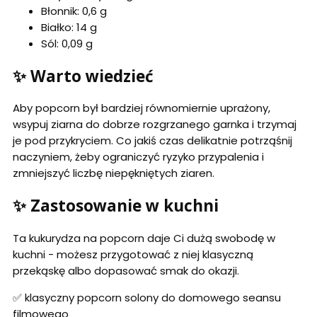
Błonnik: 0,6 g
Białko: 14 g
Sól: 0,09 g
✨ Warto wiedzieć
Aby popcorn był bardziej równomiernie uprażony,
wsypuj ziarna do dobrze rozgrzanego garnka i trzymaj
je pod przykryciem. Co jakiś czas delikatnie potrząśnij
naczyniem, żeby ograniczyć ryzyko przypalenia i
zmniejszyć liczbę niepękniętych ziaren.
✨ Zastosowanie w kuchni
Ta kukurydza na popcorn daje Ci dużą swobodę w
kuchni - możesz przygotować z niej klasyczną
przekąskę albo dopasować smak do okazji.
✅ klasyczny popcorn solony do domowego seansu
filmowego