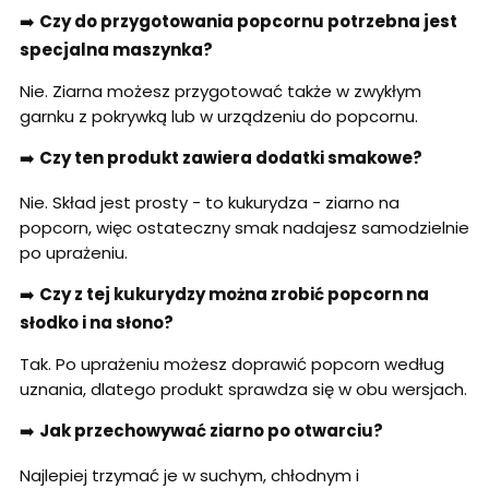
➡️
Czy do przygotowania popcornu potrzebna jest
specjalna maszynka?
Nie. Ziarna możesz przygotować także w zwykłym
garnku z pokrywką lub w urządzeniu do popcornu.
➡️
Czy ten produkt zawiera dodatki smakowe?
Nie. Skład jest prosty - to kukurydza - ziarno na
popcorn, więc ostateczny smak nadajesz samodzielnie
po uprażeniu.
➡️
Czy z tej kukurydzy można zrobić popcorn na
słodko i na słono?
Tak. Po uprażeniu możesz doprawić popcorn według
uznania, dlatego produkt sprawdza się w obu wersjach.
➡️
Jak przechowywać ziarno po otwarciu?
Najlepiej trzymać je w suchym, chłodnym i