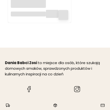
Kukurydza ziarno
na popcorn 1 kg -
Dania Babci Zosi
Dania Babci Zosi
to miejsce dla osób, które szukają
domowych smaków, sprawdzonych produktów i
kulinarnych inspiracji na co dzień
(Otwiera
(Otwiera
się
się
w
w
nowej
nowej