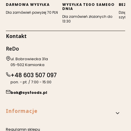
karcie)
karcie)
DARMOWA WYSYŁKA
WYSYŁKA TEGO SAMEGO
BEZP
DNIA
Dla zamówień powyżej 70 PLN
Dzięki 
Dla zamówień złożonych do
szyfro
13:30
Kontakt
ReDo
Adres:
ul. Bobrowiecka 31a
05-502 Kamionka
+48 603 507 097
pon. - pt. / 7:00 - 15:00
bok@sysfoods.pl
Linki w stopce
Informacje
Regulamin sklepu