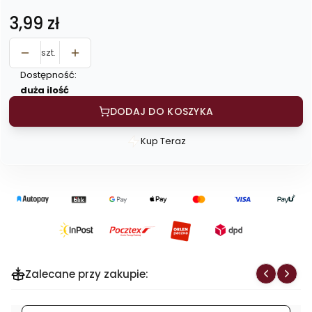
Cena
3,99 zł
szt.
Dostępność:
duża ilość
DODAJ DO KOSZYKA
Kup Teraz
Szybki
zakup
dla
produktu
Kukurydza
ziarno
na
popcorn
Zalecane przy zakupie:
500
g