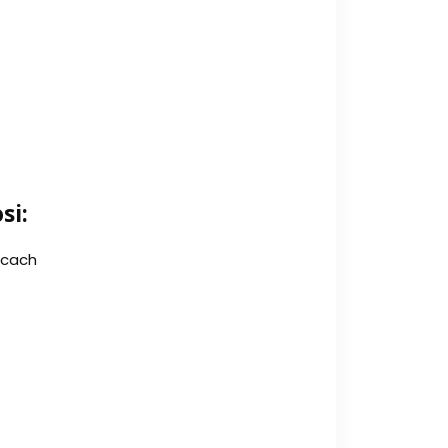
si:
ocach