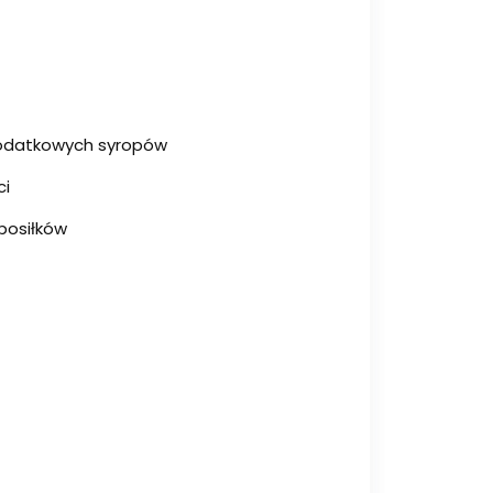
dodatkowych syropów
ci
posiłków