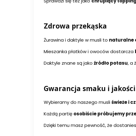
Sprawdzi się też jako
chrupiący toppin
Zdrowa przekąska
Żurawina i daktyle w musli to
naturalne
Mieszanka płatków i owoców dostarcza
Daktyle znane są jako
źródło potasu
, a
Gwarancja smaku i jakości 
Wybieramy do naszego musli
świeże i 
Każdą partię
osobiście próbujemy prz
Dzięki temu masz pewność, że dostanie