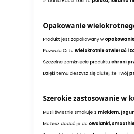
✅ Dania Babci Zosi to
polska, lokalna f
Opakowanie wielokrotneg
Produkt jest zapakowany w
opakowanie
Pozwala Ci to
wielokrotnie otwierać i
Szczelne zamknięcie produktu
chroni pr
Dzięki temu cieszysz się dłużej, że Twój
pr
Szerokie zastosowanie w k
Musli świetnie smakuje z
mlekiem, jogu
Możesz dodać je do
owsianki, smoothi