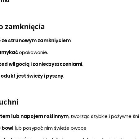
irma
o zamknięcia
 ze strunowym zamknięciem
.
 zamykać
opakowanie.
zed wilgocią i zanieczyszczeniami
.
odukt jest świeży i pyszny
.
uchni
rtem lub napojem roślinnym
, tworząc szybkie i pożywne śn
e bowl
lub posypać nim świeże owoce