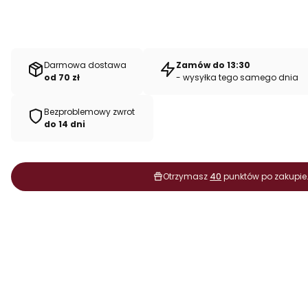
Darmowa dostawa
Zamów do 13:30
od 70 zł
- wysyłka tego samego dnia
Bezproblemowy zwrot
do 14 dni
Otrzymasz
40
punktów po zakupie