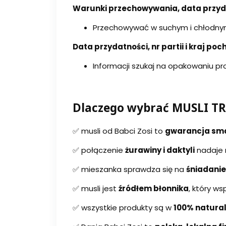
Warunki przechowywania, data przydatn
Przechowywać w suchym i chłodnym
Data przydatności, nr partii i kraj poc
Informacji szukaj na opakowaniu pr
Dlaczego wybrać MUSLI TRA
✅ musli od Babci Zosi to
gwarancja smak
✅ połączenie
żurawiny i daktyli
nadaje 
✅ mieszanka sprawdza się na
śniadanie
✅ musli jest
źródłem błonnika
, który w
✅ wszystkie produkty są w
100% natura