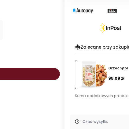
Zalecane przy zakupi
Orzechy bra
.
Cena
95,09 zł
Suma dodatkowych produkt
Czas wysyłki: