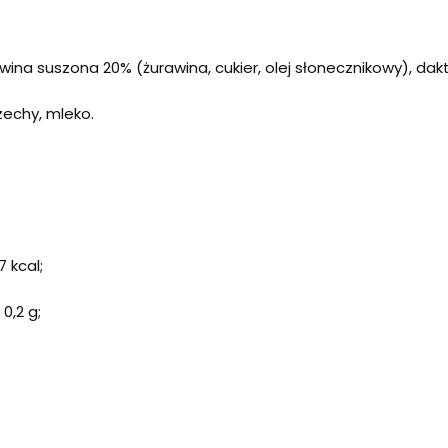
awina suszona 20% (żurawina, cukier, olej słonecznikowy), dak
zechy, mleko.
 kcal;
0,2 g;