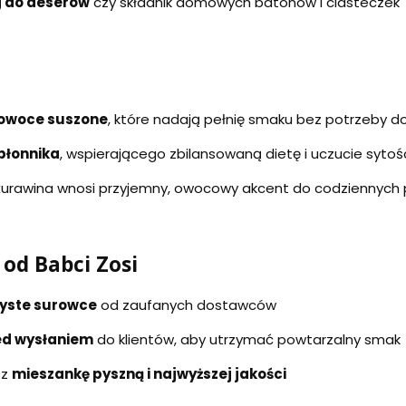
g do deserów
czy składnik domowych batonów i ciasteczek
 owoce suszone
, które nadają pełnię smaku bez potrzeby 
błonnika
, wspierającego zbilansowaną dietę i uczucie sytoś
 żurawina wnosi przyjemny, owocowy akcent do codziennych 
od Babci Zosi
czyste surowce
od zaufanych dostawców
ed wysłaniem
do klientów, aby utrzymać powtarzalny smak
sz
mieszankę pyszną i najwyższej jakości