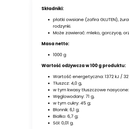
Składniki:
płatki owsiane (zafira GLUTEN), żur
rodzynki.
Może zawierać: mleko, gorczycę, or
Masa netto:
1000 g
Wartość odżywcza w 100 g produktu:
Wartość energetyczna: 1372 kJ / 327
Tłuszcz: 4,0 g,
w tym kwasy tłuszczowe nasycone: 
Węglowodany: 71 g,
w tym cukry: 45 g;
Błonnik: 6,1 g;
Białko: 6,7 g;
Sól: 0,01 g.