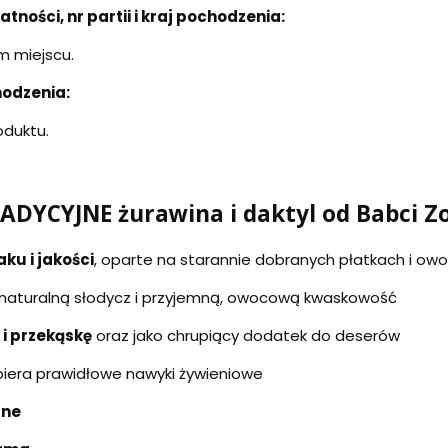
ości, nr partii i kraj pochodzenia:
 miejscu.
hodzenia:
oduktu.
DYCYJNE żurawina i daktyl od Babci Zo
u i jakości
, oparte na starannie dobranych płatkach i ow
naturalną słodycz i przyjemną, owocową kwaskowość
 i przekąskę
oraz jako chrupiący dodatek do deserów
spiera prawidłowe nawyki żywieniowe
lne