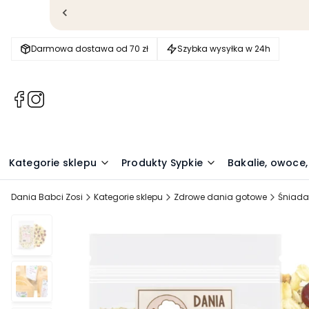
Darmowa dostawa od 70 zł
Szybka wysyłka w 24h
(Otwiera
(Otwiera
się
się
w
w
nowej
nowej
karcie)
karcie)
Kategorie sklepu
Produkty Sypkie
Bakalie, owoce,
Dania Babci Zosi
Kategorie sklepu
Zdrowe dania gotowe
Śniada