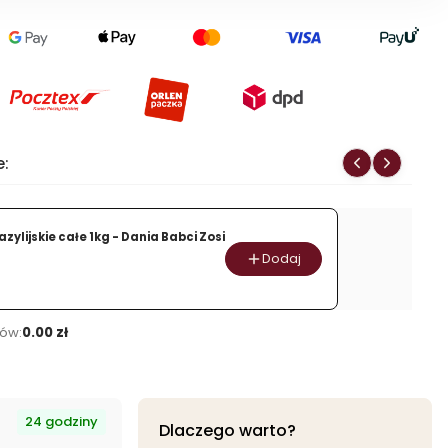
produktu
MUSLI
TRADYCYJNE
1kg
-żurawina
i
daktyl
e:
-
Dania
Babci
zylijskie całe 1kg - Dania Babci Zosi
Zosi
Dodaj
ów:
0.00 zł
24 godziny
Dlaczego warto?