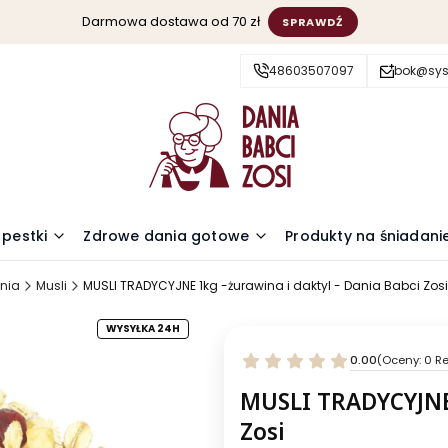
Darmowa dostawa od 70 zł
SPRAWDŹ
48603507097
bok@sys
 pestki
Zdrowe dania gotowe
Produkty na śniadani
nia
Musli
MUSLI TRADYCYJNE 1kg -żurawina i daktyl - Dania Babci Zosi
WYSYŁKA 24H
0.00
(Oceny: 0 Re
MUSLI TRADYCYJNE 
Zosi