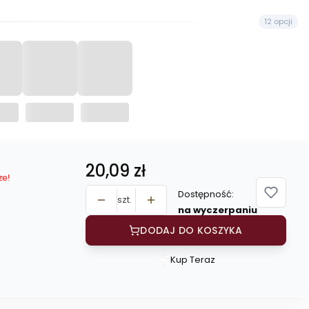
12 opcji
Cena
20,09 zł
ze!
Dostępność:
szt.
na wyczerpaniu
DODAJ DO KOSZYKA
Kup Teraz
Szybki
zakup
dla