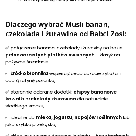
Dlaczego wybrać Musli banan,
czekolada i żurawina od Babci Zosi:
✅ połączenie banana, czekolady i żurawiny na bazie
pełnoziarnistych płatków owsianych
– klasyk na
pożywne śniadanie,
✅
źródło błonnika
wspierającego uczucie sytości i
dobrą rutynę poranka,
✅ starannie dobrane dodatki:
chipsy bananowe,
kawałki czekolady i żurawina
dla naturalnie
słodkiego smaku,
✅ idealne do
mleka, jogurtu, napojów roślinnych
lub
jako szybka przekąska,
✅ skład inspirowany domową kuchnią –
bez zbędnych