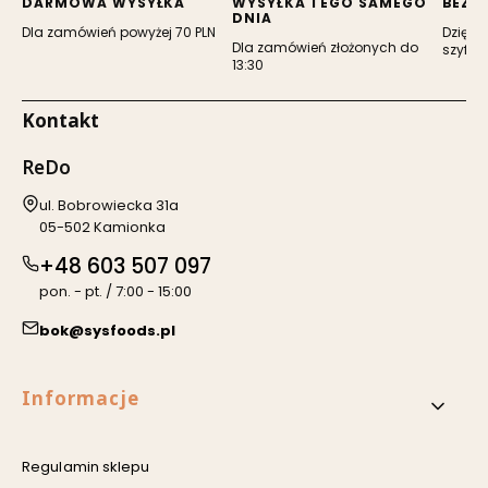
DARMOWA WYSYŁKA
WYSYŁKA TEGO SAMEGO
BEZP
DNIA
Dla zamówień powyżej 70 PLN
Dzięki 
Dla zamówień złożonych do
szyfro
13:30
Kontakt
ReDo
Adres:
ul. Bobrowiecka 31a
05-502 Kamionka
+48 603 507 097
pon. - pt. / 7:00 - 15:00
bok@sysfoods.pl
Linki w stopce
Informacje
Regulamin sklepu