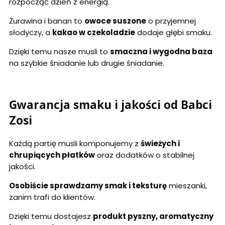
rozpocząć dzień z energią.
Żurawina i banan to
owoce suszone
o przyjemnej
słodyczy, a
kakao w czekoladzie
dodaje głębi smaku.
Dzięki temu nasze musli to
smaczna i wygodna baza
na szybkie śniadanie lub drugie śniadanie.
Gwarancja smaku i jakości od Babci
Zosi
Każdą partię musli komponujemy z
świeżych i
chrupiących płatków
oraz dodatków o stabilnej
jakości.
Osobiście sprawdzamy smak i teksturę
mieszanki,
zanim trafi do klientów.
Dzięki temu dostajesz
produkt pyszny, aromatyczny