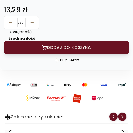
Cena
13,29 zł
szt.
Dostępność:
średnia ilość
DODAJ DO KOSZYKA
Kup Teraz
Szybki
zakup
dla
produktu
Musli
banan,
czekolada
i
Zalecane przy zakupie:
żurawina
0,5kg