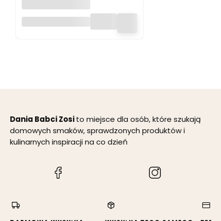
Jaglanka
Rozgrzewająca z
jabłkiem,
cynamonem,
goździkiem i
hibiskusem 300 g
Dania Babci Zosi
to miejsce dla osób, które szukają
domowych smaków, sprawdzonych produktów i
kulinarnych inspiracji na co dzień
(Otwiera
(Otwiera
się
się
w
w
nowej
nowej
karcie)
karcie)