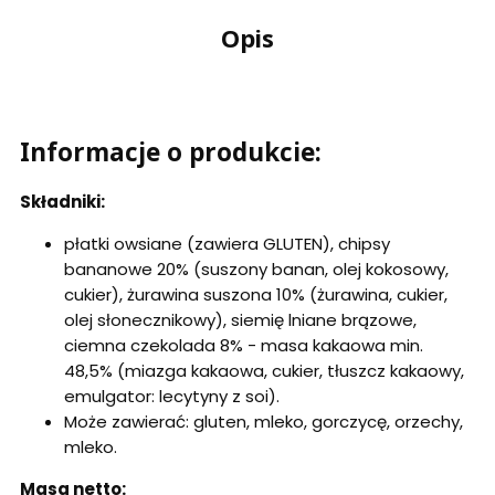
Opis
Informacje o produkcie:
Składniki:
płatki owsiane (zawiera GLUTEN), chipsy
bananowe 20% (suszony banan, olej kokosowy,
cukier), żurawina suszona 10% (żurawina, cukier,
olej słonecznikowy), siemię lniane brązowe,
ciemna czekolada 8% - masa kakaowa min.
48,5% (miazga kakaowa, cukier, tłuszcz kakaowy,
emulgator: lecytyny z soi).
Może zawierać: gluten, mleko, gorczycę, orzechy,
mleko.
Masa netto: