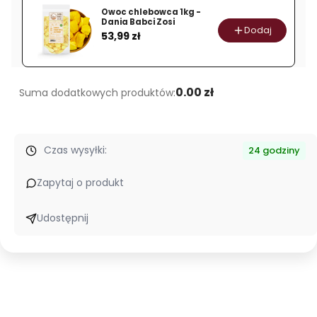
-
Owoc chlebowca 1kg -
Dania
Dania Babci Zosi
Dodaj
Cena
53,99 zł
Babci
Zosi
0.00 zł
Suma dodatkowych produktów:
Czas wysyłki:
24 godziny
Zapytaj o produkt
Udostępnij