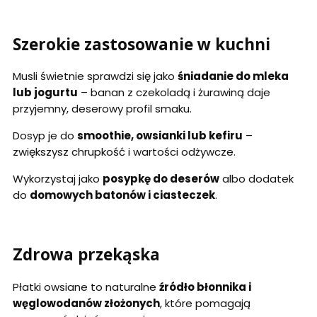
Szerokie zastosowanie w kuchni
Musli świetnie sprawdzi się jako
śniadanie do mleka
lub jogurtu
– banan z czekoladą i żurawiną daje
przyjemny, deserowy profil smaku.
Dosyp je do
smoothie, owsianki lub kefiru
–
zwiększysz chrupkość i wartości odżywcze.
Wykorzystaj jako
posypkę do deserów
albo dodatek
do
domowych batonów i ciasteczek
.
Zdrowa przekąska
Płatki owsiane to naturalne
źródło błonnika i
węglowodanów złożonych
, które pomagają